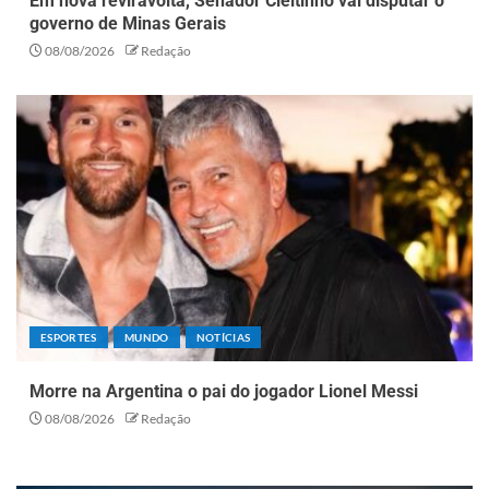
Em nova reviravolta, Senador Cleitinho vai disputar o
governo de Minas Gerais
08/08/2026
Redação
ESPORTES
MUNDO
NOTÍCIAS
Morre na Argentina o pai do jogador Lionel Messi
08/08/2026
Redação