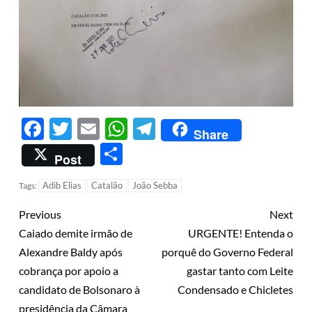
Facebook
Twitter
Email
WhatsApp
Telegram
Share
Share
Post
Adib Elias
Catalão
João Sebba
Tags:
Previous
Next
Caiado demite irmão de
URGENTE! Entenda o
Alexandre Baldy após
porquê do Governo Federal
cobrança por apoio a
gastar tanto com Leite
candidato de Bolsonaro à
Condensado e Chicletes
presidência da Câmara