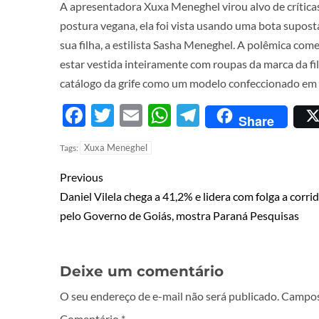
A apresentadora Xuxa Meneghel virou alvo de críticas
postura vegana, ela foi vista usando uma bota supost
sua filha, a estilista Sasha Meneghel. A polêmica co
estar vestida inteiramente com roupas da marca da f
catálogo da grife como um modelo confeccionado em 
Facebook
Twitter
Email
WhatsApp
Telegram
Share
Xuxa Meneghel
Tags:
Previous
Daniel Vilela chega a 41,2% e lidera com folga a corri
pelo Governo de Goiás, mostra Paraná Pesquisas
Deixe um comentário
O seu endereço de e-mail não será publicado.
Campos
Comentário
*