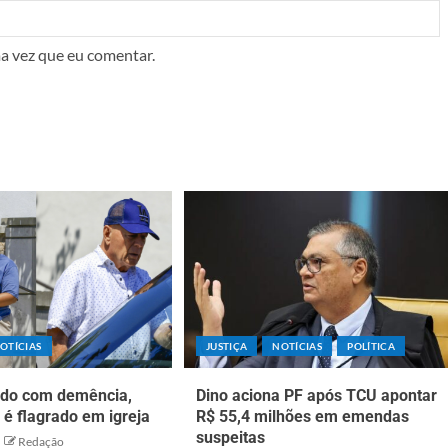
a vez que eu comentar.
OTÍCIAS
JUSTIÇA
NOTÍCIAS
POLÍTICA
ado com demência,
Dino aciona PF após TCU apontar
s é flagrado em igreja
R$ 55,4 milhões em emendas
suspeitas
Redação