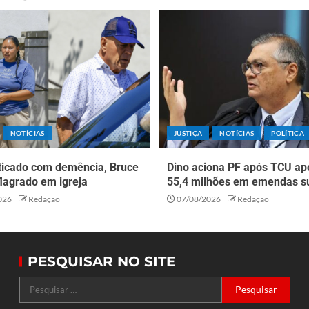
NOTÍCIAS
JUSTIÇA
NOTÍCIAS
POLÍTICA
ticado com demência, Bruce
Dino aciona PF após TCU ap
 flagrado em igreja
55,4 milhões em emendas s
026
Redação
07/08/2026
Redação
PESQUISAR NO SITE