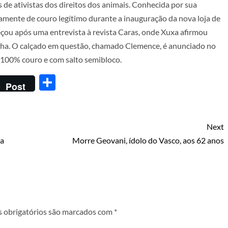
 de ativistas dos direitos dos animais. Conhecida por sua
amente de couro legítimo durante a inauguração da nova loja de
meçou após uma entrevista à revista Caras, onde Xuxa afirmou
ilha. O calçado em questão, chamado Clemence, é anunciado no
100% couro e com salto semibloco.
Share
Post
Next
da
Morre Geovani, ídolo do Vasco, aos 62 anos
 obrigatórios são marcados com
*