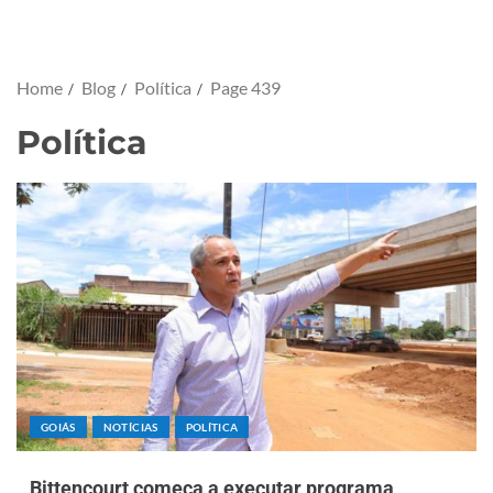
Home
Blog
Política
Page 439
Política
GOIÁS
NOTÍCIAS
POLÍTICA
Bittencourt começa a executar programa