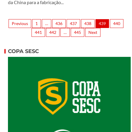
da China para a fabricação...
Previous
1
…
436
437
438
439
440
441
442
…
445
Next
COPA SESC