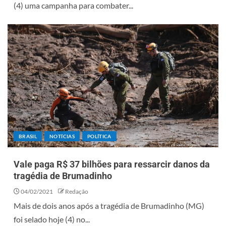
(4) uma campanha para combater...
BRASIL
NOTÍCIAS
POLÍTICA
Vale paga R$ 37 bilhões para ressarcir danos da
tragédia de Brumadinho
04/02/2021
Redação
Mais de dois anos após a tragédia de Brumadinho (MG)
foi selado hoje (4) no...