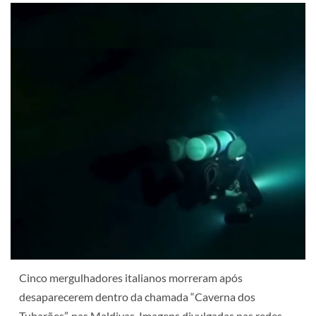
Cinco mergulhadores italianos morreram após
desaparecerem dentro da chamada “Caverna dos
Tubarões”, nas Maldivas. Imagens divulgadas nas redes