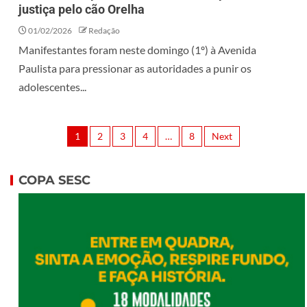
justiça pelo cão Orelha
01/02/2026
Redação
Manifestantes foram neste domingo (1º) à Avenida
Paulista para pressionar as autoridades a punir os
adolescentes...
1
2
3
4
…
8
Next
COPA SESC