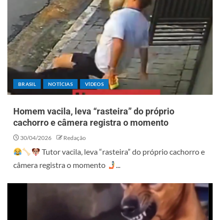
BRASIL
NOTÍCIAS
VÍDEOS
Homem vacila, leva “rasteira” do próprio
cachorro e câmera registra o momento
30/04/2026
Redação
Tutor vacila, leva “rasteira” do próprio cachorro e
câmera registra o momento
...