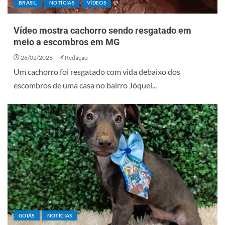
BRASIL
NOTÍCIAS
VÍDEOS
Vídeo mostra cachorro sendo resgatado em
meio a escombros em MG
26/02/2026
Redação
Um cachorro foi resgatado com vida debaixo dos
escombros de uma casa no bairro Jóquei...
GOIÁS
NOTÍCIAS