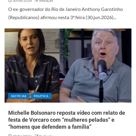
30/06/2026
Redação
O ex-governador do Rio de Janeiro Anthony Garotinho
(Republicanos) afirmou nesta 3ª feira (30.jun.2026)...
NOTÍCIAS
POLÍTICA
Michelle Bolsonaro reposta vídeo com relato de
festa de Vorcaro com “mulheres peladas” e
“homens que defendem a família”