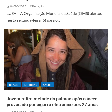
06/10/2025
Redação
LUSA – A Organização Mundial da Saúde (OMS) alertou
nesta segunda-feira (6) para o...
BRASIL
NOTÍCIAS
SAÚDE
Jovem retira metade do pulmão após câncer
provocado por cigarro eletrônico aos 27 anos