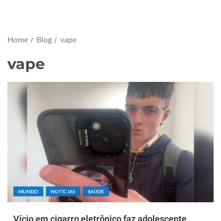
Home
Blog
vape
vape
MUNDO
NOTÍCIAS
SAÚDE
Vício em cigarro eletrônico faz adolescente