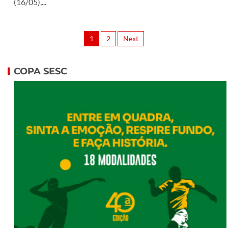
(16/05),...
1
2
Next
COPA SESC