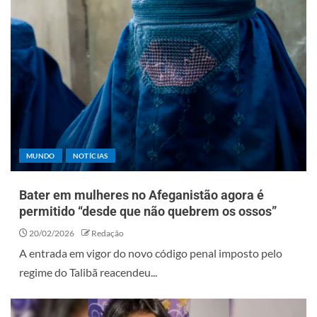
MUNDO
NOTÍCIAS
Bater em mulheres no Afeganistão agora é
permitido “desde que não quebrem os ossos”
20/02/2026
Redação
A entrada em vigor do novo código penal imposto pelo
regime do Talibã reacendeu...