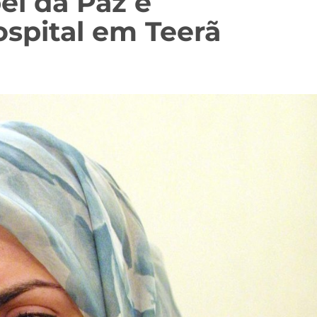
l da Paz é
ospital em Teerã