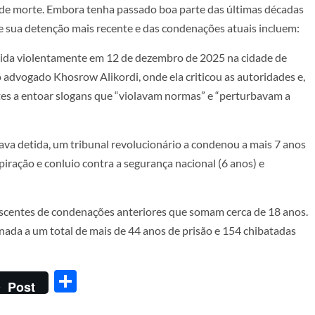
 de morte
. Embora tenha passado boa parte das últimas décadas
de sua detenção mais recente e das condenações atuais incluem:
etida violentamente em 12 de dezembro de 2025 na cidade de
 advogado Khosrow Alikordi, onde ela criticou as autoridades e,
tes a entoar slogans que “violavam normas” e “perturbavam a
ava detida, um tribunal revolucionário a condenou a mais 7 anos
iração e conluio contra a segurança nacional (6 anos) e
scentes de condenações anteriores que somam cerca de 18 anos.
denada a um total de mais de 44 anos de prisão e 154 chibatadas
Share
Post