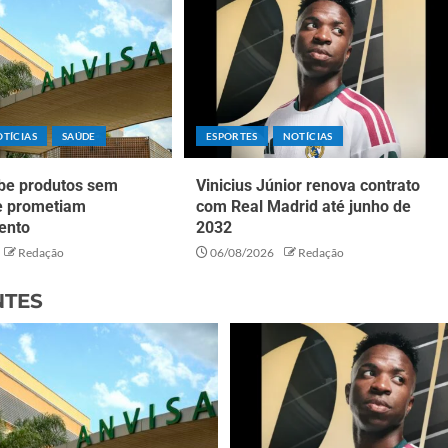
TÍCIAS
SAÚDE
ESPORTES
NOTÍCIAS
íbe produtos sem
Vinicius Júnior renova contrato
ue prometiam
com Real Madrid até junho de
ento
2032
Redação
06/08/2026
Redação
NTES