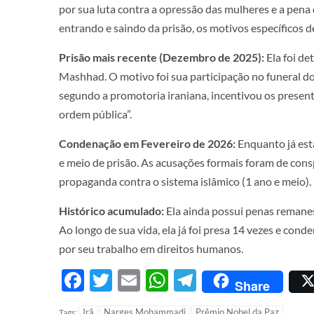
por sua luta contra a opressão das mulheres e a pena
entrando e saindo da prisão, os motivos específicos 
Prisão mais recente (Dezembro de 2025):
Ela foi d
Mashhad. O motivo foi sua participação no funeral do
segundo a promotoria iraniana, incentivou os presen
ordem pública”.
Condenação em Fevereiro de 2026:
Enquanto já est
e meio de prisão. As acusações formais foram de consp
propaganda contra o sistema islâmico (1 ano e meio).
Histórico acumulado:
Ela ainda possui penas remane
Ao longo de sua vida, ela já foi presa 14 vezes e con
por seu trabalho em direitos humanos.
Facebook
Twitter
Email
WhatsApp
Telegram
Share
Irã
Narges Mohammadi
Prêmio Nobel da Paz
Tags: