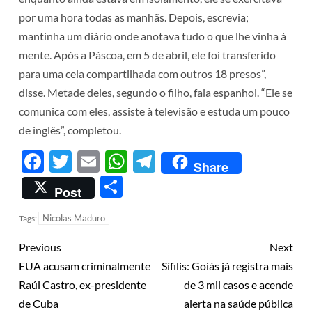
por uma hora todas as manhãs. Depois, escrevia;
mantinha um diário onde anotava tudo o que lhe vinha à
mente. Após a Páscoa, em 5 de abril, ele foi transferido
para uma cela compartilhada com outros 18 presos”,
disse. Metade deles, segundo o filho, fala espanhol. “Ele se
comunica com eles, assiste à televisão e estuda um pouco
de inglês”, completou.
Facebook
Twitter
Email
WhatsApp
Telegram
Share
Share
Post
Nicolas Maduro
Tags:
Previous
Next
EUA acusam criminalmente
Sífilis: Goiás já registra mais
Raúl Castro, ex-presidente
de 3 mil casos e acende
de Cuba
alerta na saúde pública